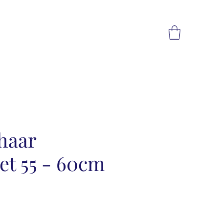
haar
et 55 - 60cm
reis