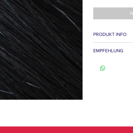
N
PRODUKT INFO
- aus europides Haa
EMPFEHLUNG
- 25 Strähnen pro 
- Länge 55 - 60cm
Highlights setzen 
- schonender Vera
Verdichtung 50 bi
- glatte Struktur
Verlängern komplet
- Farbe Schwarz
- Gewicht ca 0,8g
total Packung
- intakte Schuppen
- volle Spitzen
- keine Layer
- Hartkeratinbondi
- kann gewaschen,