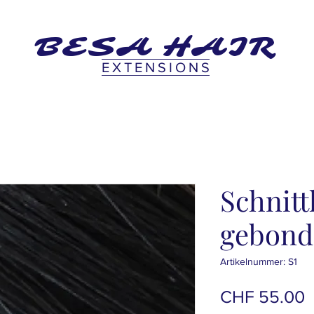
BESA HAIR
KT
FAQ
+
EXTENSIONS
Schnitt
gebond
Artikelnummer: S1
P
CHF 55.00