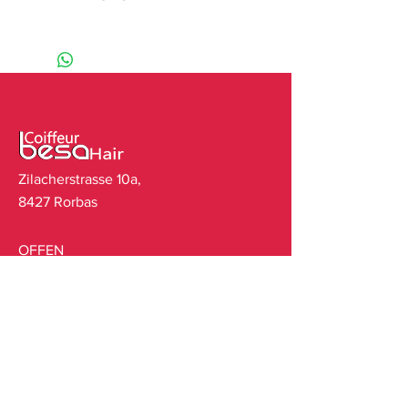
- 25 Strähnen pro Packung
- Länge 55 - 60cm
Highlights setzen -25 Strähnen
- schonender
Verdichtung 50 bis 80 Strähnen
Verarbeitungsprozess
Verlängern komplett 125 bis 180
- glatte Struktur
Strähnen
- Farbe Mittelbraun
- Gewicht ca 0,8gramm pro
Strähne - 20gramm total Packung
- intakte Schuppenschicht
Zilacherstrasse 10a,
- volle Spitzen
8427 Rorbas
- keine Layer
- Hartkeratinbonding
OFFEN
- kann gewaschen, geföhnt &
Mo. Fr. 08:30 - 18:30 Uhr
geglättet werden
Sa. 08:00 - 13:00 Uhr
TERMINVEREINBARUNG
TEL:
076 358 34 56
EMAIL:
info@besahair.ch