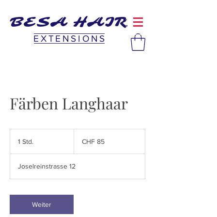
BESA HAIR
EXTENSIONS
Färben Langhaar
85
Schweizer
1 Std.
1
CHF 85
Franken
S
t
Joselreinstrasse 12
d
Weiter